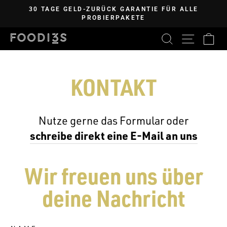
Direkt
30 TAGE GELD-ZURÜCK GARANTIE FÜR ALLE
zum
PROBIERPAKETE
Pause
Inhalt
Diashow
SUCHE
SEITE
E
KONTAKT
Nutze gerne das Formular oder
schreibe direkt eine E-Mail an uns
Wir freuen uns über
deine Nachricht