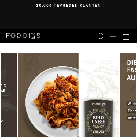
Direct
20.000 TEVREDEN KLANTEN
naar
Diapresentatie
de
pauzeren
inhoud
ZOEKEN
PAGIN
W