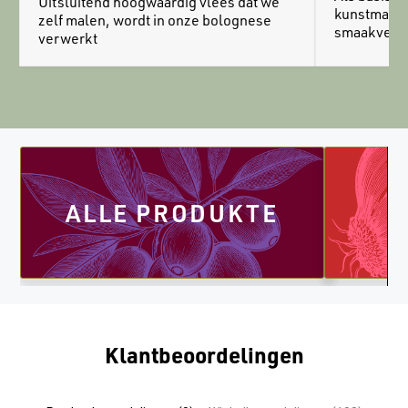
Uitsluitend hoogwaardig vlees dat we
kunstmatig
zelf malen, wordt in onze bolognese
smaakverst
verwerkt
ALLE PRODUKTE
Klantbeoordelingen