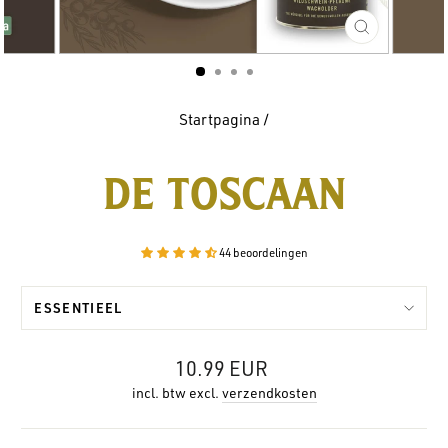
SLUITEN
(ESC)
Startpagina
/
DE TOSCAAN
44 beoordelingen
ESSENTIEEL
Normale
10.99 EUR
prijs
incl. btw excl.
verzendkosten